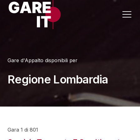
Home
Gare d'Appalto disponibili per
Lavori
Appalti per Settore
Regione Lombardia
Servizi
Appalti per Regione
Forniture
Progettazioni
Sanità
Gara 1 di 801