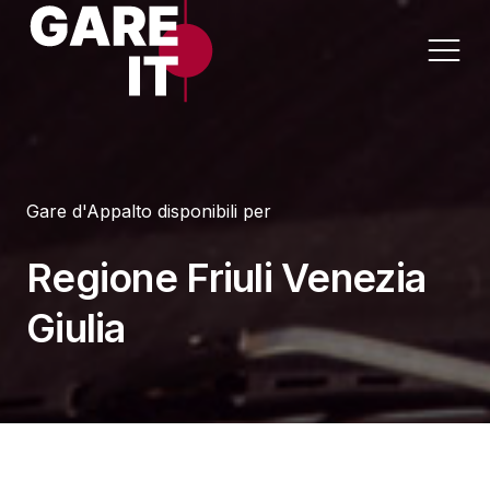
Home
Gare d'Appalto disponibili per
Lavori
Appalti per Settore
Regione Friuli Venezia
Servizi
Appalti per Regione
Giulia
Forniture
Progettazioni
Sanità