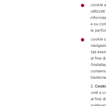
cookie a
utilizzat
informaz
e su come
le perfo
cookie d
navigazio
(ad esemp
al fine d
l’install
consenso
Gestione
2.
Cookie
volti a c
al fine d
preferen