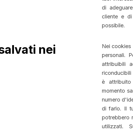
di adeguare
cliente e di
possibile.
alvati nei
Nei cookies 
personali. 
attribuibil
riconducibil
è attribuit
momento sarà
numero d'ide
di farlo. Il 
potrebbero r
utilizzati.