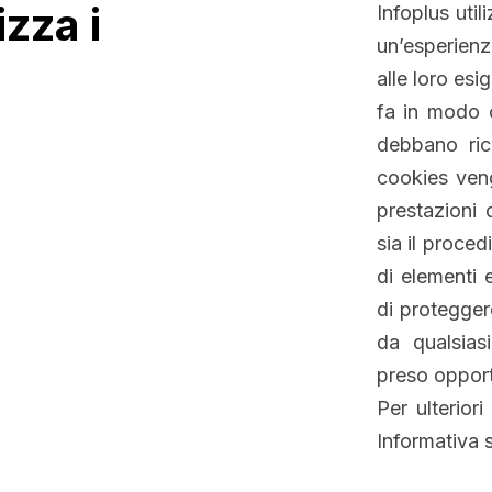
izza i
Infoplus utili
un’esperienza
alle loro esi
fa in modo c
debbano rice
cookies veng
prestazioni 
sia il proced
di elementi e
di proteggere
da qualsiasi
preso opport
Per ulterior
Informativa s