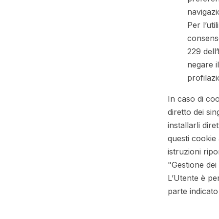
navigazi
Per l’uti
consenso
229 dell
negare il
profilaz
In caso di coo
diretto dei si
installarli di
questi cookie 
istruzioni ripo
"Gestione dei
L’Utente è per
parte indicato