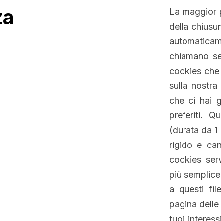
za
La maggior p
della chiusu
automatica
chiamano ses
cookies che 
sulla nostra
che ci hai g
preferiti. Q
(durata da 1
rigido e can
cookies serv
più semplice 
a questi fil
pagina delle
tuoi interess