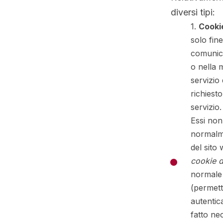
diversi tipi:
1.
Cookie
solo fine
comunica
o nella 
servizio
richiest
servizio.
Essi non
normalme
del sito
cookie d
normale 
(permett
autentic
fatto ne