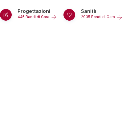
Progettazioni
Sanità
445 Bandi di Gara
2935 Bandi di Gara
rizzo
.it
 G. Cecchin 2
ostica, VI 36063
atti