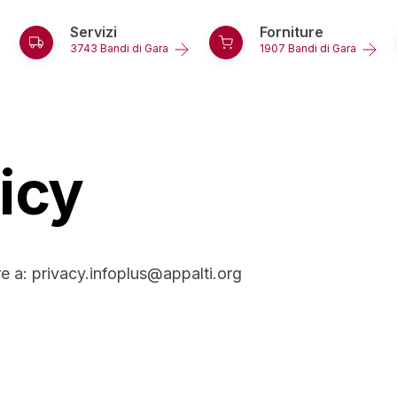
Servizi
Forniture
3743 Bandi di Gara
1907 Bandi di Gara
icy
Indi
Gare
e a: privacy.infoplus@appalti.org
Via
ettore
Mar
Regione
Cont