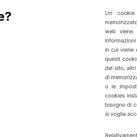
+3
e?
Un cookie 
memorizzato
web viene v
informazioni
in cui viene
questi cooki
del sito, alt
di memorizza
o le impost
cookies inst
bisogno di c
si voglia acc
Relativamen