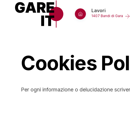
Lavori
1407 Bandi di Gara
Cookies Pol
Home
Per ogni informazione o delucidazione scriver
Lavori
Appalti per S
Servizi
Appalti per 