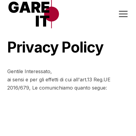
Privacy Policy
Home
Lavori
Appalti per Settore
Gentile Interessato,
Servizi
ai sensi e per gli effetti di cui all'art.13 Reg.UE
Appalti per Regione
2016/679, Le comunichiamo quanto segue:
Forniture
Progettazioni
Sanità