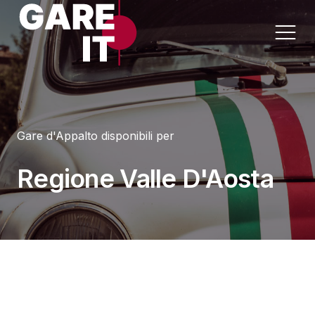
Home
Gare d'Appalto disponibili per
Lavori
Appalti per Settore
Regione Valle D'Aosta
Servizi
Appalti per Regione
Forniture
Progettazioni
Sanità