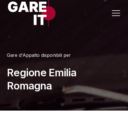
Home
Gare d'Appalto disponibili per
Lavori
Appalti per Settore
Regione Emilia
Servizi
Appalti per Regione
Romagna
Forniture
Progettazioni
Sanità