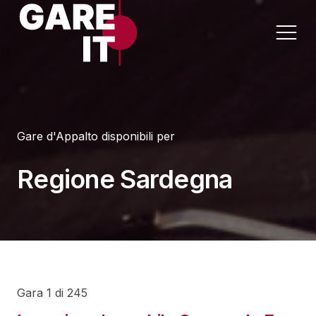
Home
Gare d'Appalto disponibili per
Lavori
Appalti per Settore
Regione Sardegna
Servizi
Appalti per Regione
Forniture
Progettazioni
Sanità
Gara 1 di 245