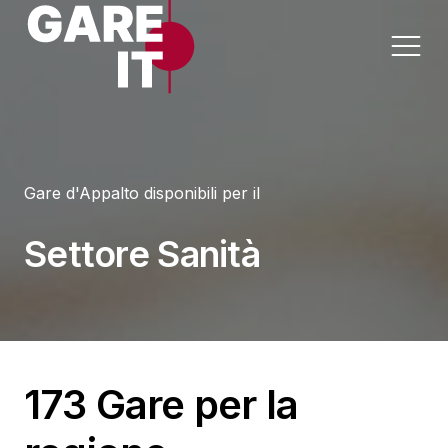
Home
Gare d'Appalto disponibili per il
Lavori
Appalti per Settore
Settore Sanità
Servizi
Appalti per Regione
Forniture
Progettazioni
173 Gare per la
Sanità