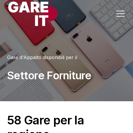
Home
Gare d'Appalto disponibili per il
Lavori
Appalti per Settore
Settore Forniture
Servizi
Appalti per Regione
Forniture
Progettazioni
58 Gare per la
Sanità