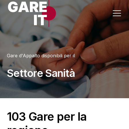
Home
Gare d'Appalto disponibili per il
Lavori
Appalti per Settore
Settore Sanità
Servizi
Appalti per Regione
Forniture
Progettazioni
103 Gare per la
Sanità