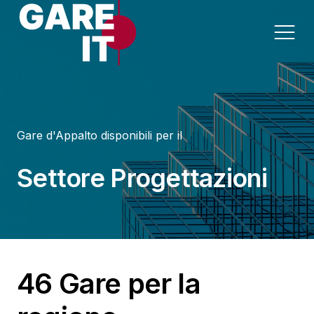
Home
Gare d'Appalto disponibili per il
Lavori
Appalti per Settore
Settore Progettazioni
Servizi
Appalti per Regione
Forniture
Progettazioni
46 Gare per la
Sanità