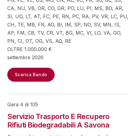
PG, FE, VE, BS, MO, CN, AL, VC, PR, SO, BL, SS,
CA, NU, VB, OR, CO, GR, PO, LU, PI, MS, BO, AR,
SI, UD, LT, AT, FC, PE, RN, PC, RA, PV, VR, LC, PU,
CH, TE, MB, FR, AO, BI, IM, SP, NO, SV, MN, IS,
AP, FM, CB, TV, CR, VT, BG, MC, VI, LO, VA, GO,
PN, CI, OT, OG, VS, AQ, RE
OLTRE 1.000.000 €
settembre 2026
Scarica Bando
Gara 4 di 105
Servizio Trasporto E Recupero
Rifiuti Biodegradabili A Savona