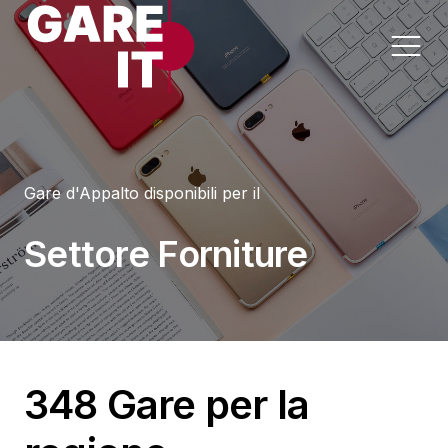
Home
Gare d'Appalto disponibili per il
Lavori
Appalti per Settore
Settore Forniture
Servizi
Appalti per Regione
Forniture
Progettazioni
348 Gare per la
Sanità