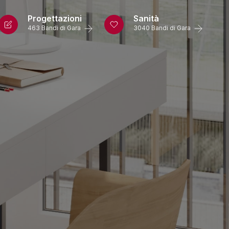
Progettazioni
Sanità
463 Bandi di Gara
3040 Bandi di Gara
rizzo
.it
 G. Cecchin 2
ostica, VI 36063
atti