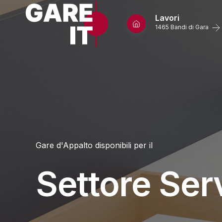
Lavori
1465 Bandi di Gara
Home
Gare d'Appalto disponibili per il
Lavori
Appalti per S
Settore Serv
Servizi
Appalti per 