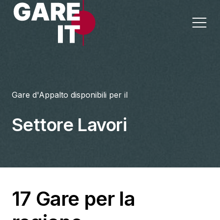
Home
Gare d'Appalto disponibili per il
Lavori
Appalti per Settore
Settore Lavori
Servizi
Appalti per Regione
Forniture
Progettazioni
17 Gare per la
Sanità