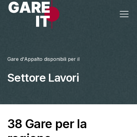
Home
Gare d'Appalto disponibili per il
Lavori
Appalti per Settore
Settore Lavori
Servizi
Appalti per Regione
Forniture
Progettazioni
38 Gare per la
Sanità