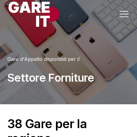
Home
Gare d'Appalto disponibili per il
Lavori
Appalti per Settore
Settore Forniture
Servizi
Appalti per Regione
Forniture
Progettazioni
38 Gare per la
Sanità